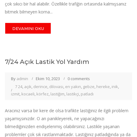
çok sıkıcı bir hal alabilir. Özellikle trafiğin ortasında kalmışsanız
bitmek bilmeyen korna...
DEVAMINI OKU
7/24 Açık Lastik Yol Yardım
By
admin
Ekim 10, 2023
0 comments
7 24
,
açık
,
derince
,
dilovası
,
en yakın
,
gebze
,
hereke
,
inik
,
izmit
,
kocaeli
,
körfez
,
lastiğim
,
lastikçi
,
patladı
Aracınız varsa bir kere de olsa trafikte lastiğiniz ile ilgili problem
yaşamışsınızdır. O an panikleyerek, ne yapacağınızı
bilmediğinizden endişelenmiş olabilirsiniz. Lastikle yaşanan
problemler çok sık rastlanmaktadır. Lastiğiniz patladığında ya da