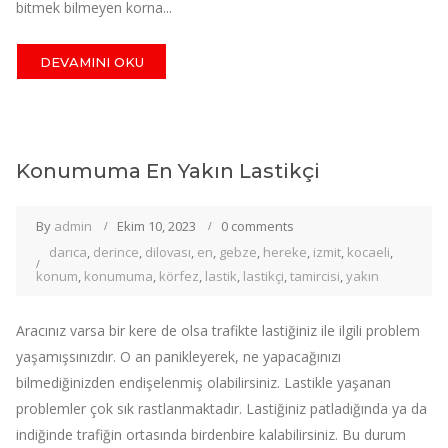
bitmek bilmeyen korna...
DEVAMINI OKU
Konumuma En Yakın Lastikçi
By
admin
Ekim 10, 2023
0 comments
darıca
,
derince
,
dilovası
,
en
,
gebze
,
hereke
,
izmit
,
kocaeli
,
konum
,
konumuma
,
körfez
,
lastik
,
lastikçi
,
tamircisi
,
yakın
Aracınız varsa bir kere de olsa trafikte lastiğiniz ile ilgili problem
yaşamışsınızdır. O an panikleyerek, ne yapacağınızı
bilmediğinizden endişelenmiş olabilirsiniz. Lastikle yaşanan
problemler çok sık rastlanmaktadır. Lastiğiniz patladığında ya da
indiğinde trafiğin ortasında birdenbire kalabilirsiniz. Bu durum