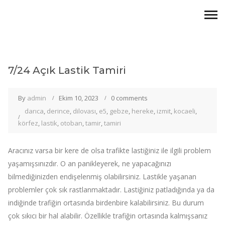
7/24 Açık Lastik Tamiri
By
admin
Ekim 10, 2023
0 comments
darıca
,
derince
,
dilovası
,
e5
,
gebze
,
hereke
,
izmit
,
kocaeli
,
körfez
,
lastik
,
otoban
,
tamir
,
tamiri
Aracınız varsa bir kere de olsa trafikte lastiğiniz ile ilgili problem
yaşamışsınızdır. O an panikleyerek, ne yapacağınızı
bilmediğinizden endişelenmiş olabilirsiniz. Lastikle yaşanan
problemler çok sık rastlanmaktadır. Lastiğiniz patladığında ya da
indiğinde trafiğin ortasında birdenbire kalabilirsiniz. Bu durum
çok sıkıcı bir hal alabilir. Özellikle trafiğin ortasında kalmışsanız