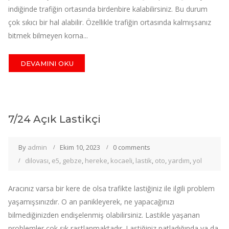
indiğinde trafiğin ortasında birdenbire kalabilirsiniz. Bu durum
çok sıkıcı bir hal alabilir. Özellikle trafiğin ortasında kalmışsanız
bitmek bilmeyen korna...
DEVAMINI OKU
7/24 Açık Lastikçi
By
admin
Ekim 10, 2023
0 comments
dilovası
,
e5
,
gebze
,
hereke
,
kocaeli
,
lastik
,
oto
,
yardım
,
yol
Aracınız varsa bir kere de olsa trafikte lastiğiniz ile ilgili problem
yaşamışsınızdır. O an panikleyerek, ne yapacağınızı
bilmediğinizden endişelenmiş olabilirsiniz. Lastikle yaşanan
problemler çok sık rastlanmaktadır. Lastiğiniz patladığında ya da